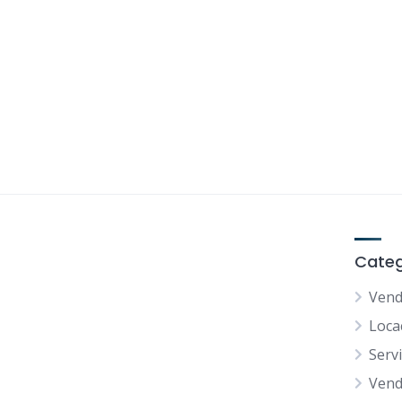
Categ
Vend
Loca
Serv
Vend