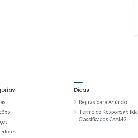
orias
Dicas
as
Regras para Anúncio
ções
Termo de Responsabilid
Classificados CAAMG
iços
edores