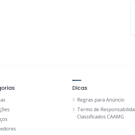
orias
Dicas
as
Regras para Anúncio
ções
Termo de Responsabilid
Classificados CAAMG
iços
edores