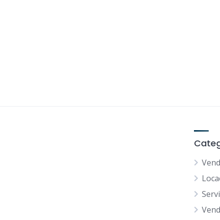
Categ
Vend
Loca
Serv
Vend