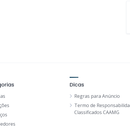
orias
Dicas
as
Regras para Anúncio
ções
Termo de Responsabilid
Classificados CAAMG
iços
edores