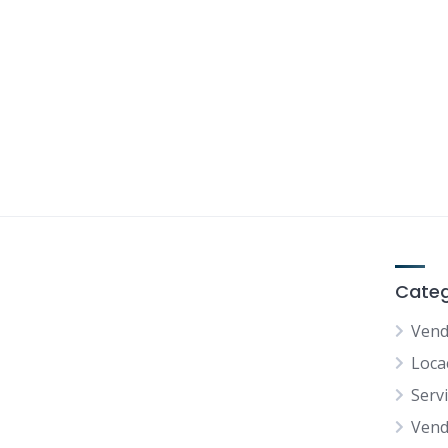
Categ
Vend
Loca
Serv
Vend