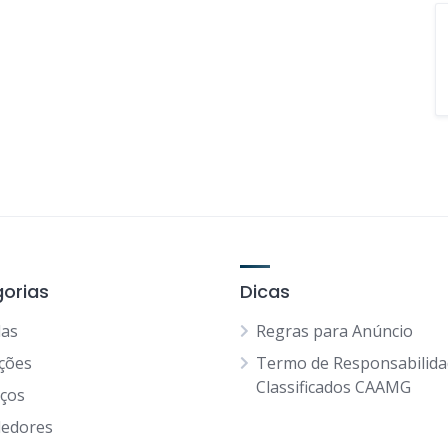
orias
Dicas
as
Regras para Anúncio
ções
Termo de Responsabilid
Classificados CAAMG
iços
edores